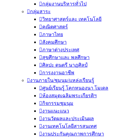
กลุ่มงานบริหารทั่วไป
กลุ่มสาระ
วิทยาศาสตร์และ เทคโนโลยี
คณิตศาสตร์
ภาษาไทย
สังคมศึกษา
ภาษาต่างประเทศ
สุขศึกษาและ พลศึกษา
ศิลปะ ดนตรี นาฏศิลป์
การงงานอาชีพ
งานภายใน/ชุมนุม/แหล่งเรียนรู้
ศูนย์เรียนรู้ โคกหนองนา โมเดล
ห้องสมุดเฉลิมพระเกียรติฯ
กิจกรรมชุมนุม
งานแนะแนว
งานวัดผลและประเมินผล
งานเทคโนโลยีสารสนเทศ
งานประกันคุณภาพการศึกษา