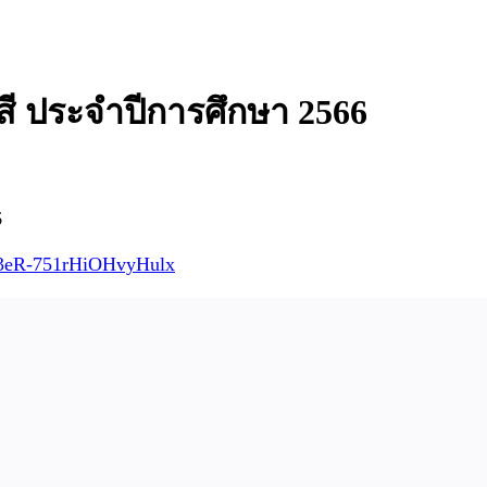
าสี ประจำปีการศึกษา 2566
6
H13eR-751rHiOHvyHulx