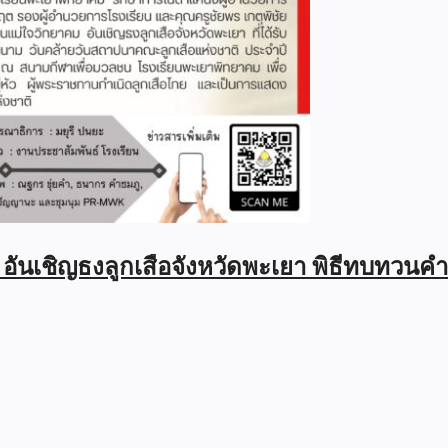
ม อันเชิญธงลูกเสือจังหวัดพะเยา พิธีทบทว