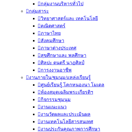
กลุ่มงานบริหารทั่วไป
กลุ่มสาระ
วิทยาศาสตร์และ เทคโนโลยี
คณิตศาสตร์
ภาษาไทย
สังคมศึกษา
ภาษาต่างประเทศ
สุขศึกษาและ พลศึกษา
ศิลปะ ดนตรี นาฏศิลป์
การงงานอาชีพ
งานภายใน/ชุมนุม/แหล่งเรียนรู้
ศูนย์เรียนรู้ โคกหนองนา โมเดล
ห้องสมุดเฉลิมพระเกียรติฯ
กิจกรรมชุมนุม
งานแนะแนว
งานวัดผลและประเมินผล
งานเทคโนโลยีสารสนเทศ
งานประกันคุณภาพการศึกษา